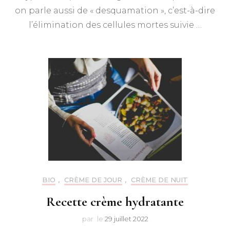
on parle aussi de « desquamation », c’est-à-dire
l’élimination des cellules mortes suivie …
BIO
,
CRÈME DE JOUR
,
CRÈME DE NUIT
Recette crème hydratante
par
le
29 juillet 2022