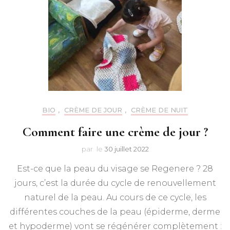
BIO
,
CRÈME DE JOUR
,
CRÈME DE NUIT
Comment faire une crème de jour ?
par
le
30 juillet 2022
Est-ce que la peau du visage se Regenere ? 28
jours, c’est la durée du cycle de renouvellement
naturel de la peau. Au cours de ce cycle, les
différentes couches de la peau (épiderme, derme
et hypoderme) vont se régénérer complètement :