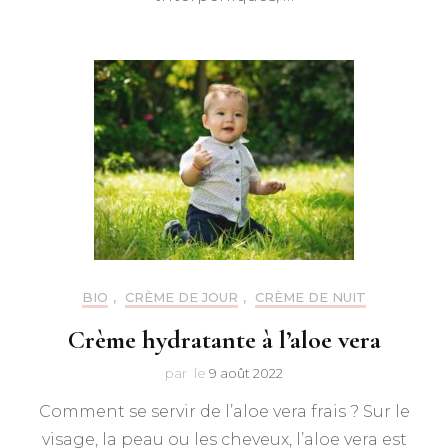
BIO
,
CRÈME DE JOUR
,
CRÈME DE NUIT
Crème hydratante à l’aloe vera
par
le
9 août 2022
Comment se servir de l’aloe vera frais ? Sur le
visage, la peau ou les cheveux, l’aloe vera est