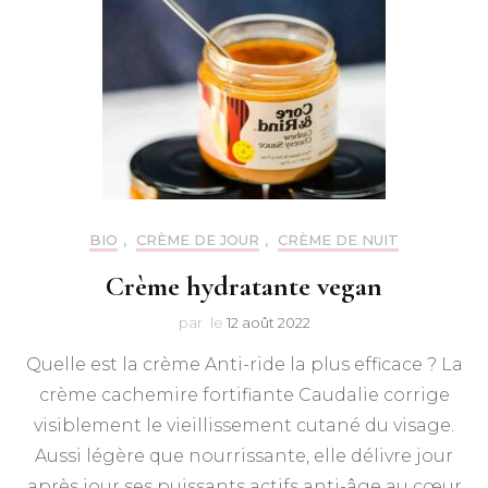
BIO
,
CRÈME DE JOUR
,
CRÈME DE NUIT
Crème hydratante vegan
par
le
12 août 2022
Quelle est la crème Anti-ride la plus efficace ? La
crème cachemire fortifiante Caudalie corrige
visiblement le vieillissement cutané du visage.
Aussi légère que nourrissante, elle délivre jour
après jour ses puissants actifs anti-âge au cœur