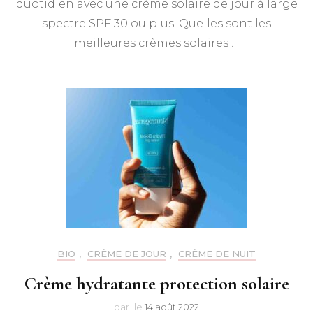
quotidien avec une crème solaire de jour à large
spectre SPF 30 ou plus. Quelles sont les
meilleures crèmes solaires …
BIO
,
CRÈME DE JOUR
,
CRÈME DE NUIT
Crème hydratante protection solaire
par
le
14 août 2022