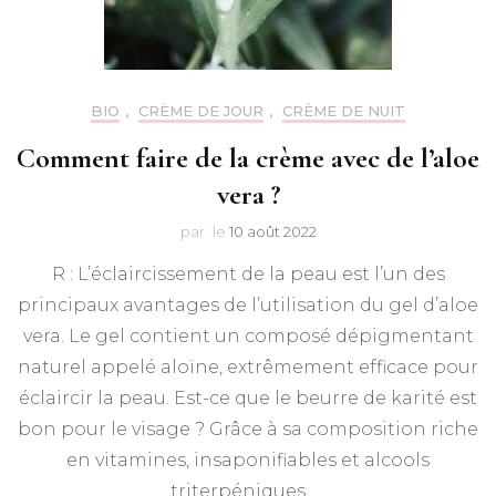
BIO
,
CRÈME DE JOUR
,
CRÈME DE NUIT
Comment faire de la crème avec de l’aloe
vera ?
par
le
10 août 2022
R : L’éclaircissement de la peau est l’un des
principaux avantages de l’utilisation du gel d’aloe
vera. Le gel contient un composé dépigmentant
naturel appelé aloïne, extrêmement efficace pour
éclaircir la peau. Est-ce que le beurre de karité est
bon pour le visage ? Grâce à sa composition riche
en vitamines, insaponifiables et alcools
triterpéniques, …