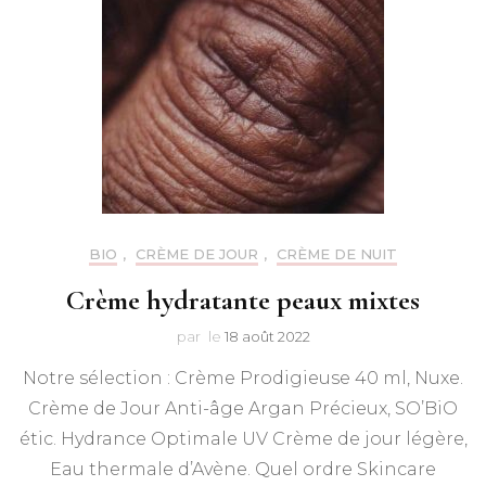
BIO
,
CRÈME DE JOUR
,
CRÈME DE NUIT
Crème hydratante peaux mixtes
par
le
18 août 2022
Notre sélection : Crème Prodigieuse 40 ml, Nuxe.
Crème de Jour Anti-âge Argan Précieux, SO’BiO
étic. Hydrance Optimale UV Crème de jour légère,
Eau thermale d’Avène. Quel ordre Skincare