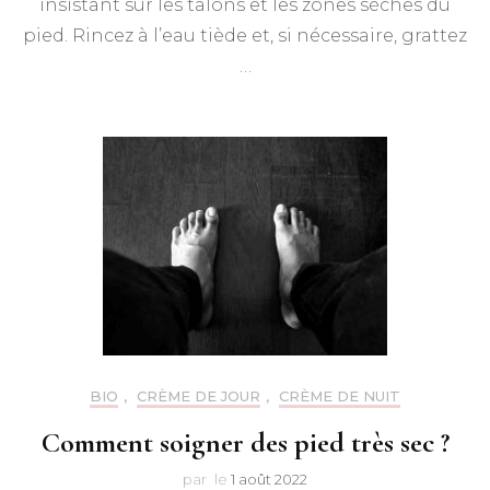
insistant sur les talons et les zones sèches du
pied. Rincez à l’eau tiède et, si nécessaire, grattez
…
BIO
,
CRÈME DE JOUR
,
CRÈME DE NUIT
Comment soigner des pied très sec ?
par
le
1 août 2022