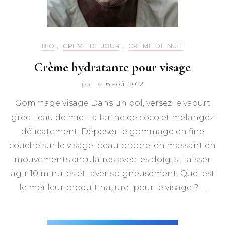
BIO
,
CRÈME DE JOUR
,
CRÈME DE NUIT
Crème hydratante pour visage
par
le
16 août 2022
Gommage visage Dans un bol, versez le yaourt
grec, l’eau de miel, la farine de coco et mélangez
délicatement. Déposer le gommage en fine
couche sur le visage, peau propre, en massant en
mouvements circulaires avec les doigts. Laisser
agir 10 minutes et laver soigneusement. Quel est
le meilleur produit naturel pour le visage ? …