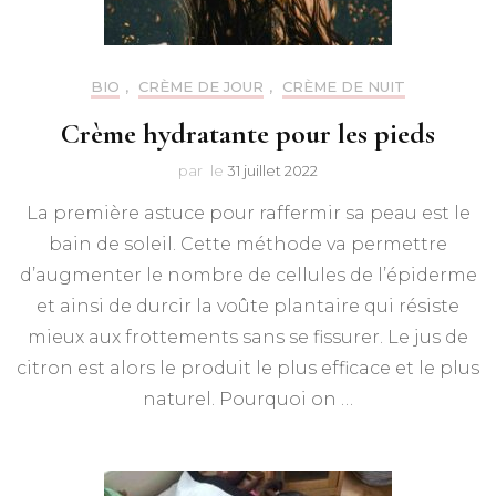
BIO
,
CRÈME DE JOUR
,
CRÈME DE NUIT
Crème hydratante pour les pieds
par
le
31 juillet 2022
La première astuce pour raffermir sa peau est le
bain de soleil. Cette méthode va permettre
d’augmenter le nombre de cellules de l’épiderme
et ainsi de durcir la voûte plantaire qui résiste
mieux aux frottements sans se fissurer. Le jus de
citron est alors le produit le plus efficace et le plus
naturel. Pourquoi on …