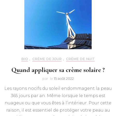
BIO
,
CRÈME DE JOUR
,
CRÈME DE NUIT
Quand appliquer sa crème solaire ?
par
le
15 août 2022
Les rayons nocifs du soleil endommagent la peau
365 jours par an. Même lorsque le temps est
nuageux ou que vous êtes à l’intérieur. Pour cette
raison, il est essentiel de protéger votre peau au