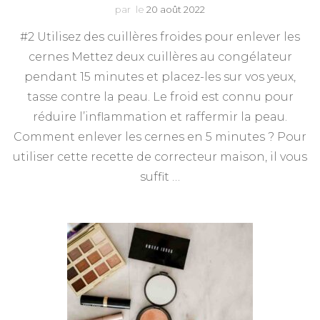
par
le
20 août 2022
#2 Utilisez des cuillères froides pour enlever les
cernes Mettez deux cuillères au congélateur
pendant 15 minutes et placez-les sur vos yeux,
tasse contre la peau. Le froid est connu pour
réduire l’inflammation et raffermir la peau.
Comment enlever les cernes en 5 minutes ? Pour
utiliser cette recette de correcteur maison, il vous
suffit …