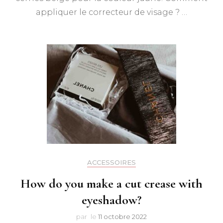
appliquer le correcteur de visage ? …
ACCESSOIRES
How do you make a cut crease with
eyeshadow?
par
le
11 octobre 2022