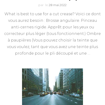
par
le
28 mai 2022
What is best to use for a cut crease? Voici ce dont
vous aurez besoin : Brosse angulaire. Pinceau
anti-cernes rigide. Apprêt pour les yeux ou
correcteur plus léger (tous fonctionnent.) Ombre
à paupières (Vous pouvez choisir la teinte que
vous voulez, tant que vous avez une teinte plus
profonde pour le pli découpé et une …