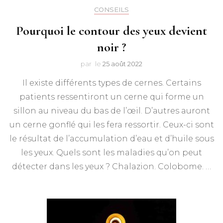
CONSEILS
Pourquoi le contour des yeux devient
noir ?
par
le
25 août 2022
Il existe différents types de cernes. Certains
patients ressentiront un cerne qui forme un
sillon au niveau du bas de l’œil. D’autres auront
un cerne gonflé qui les fera ressortir. Ceux-ci sont
le résultat de l’accumulation d’eau et d’huile sous
les yeux. Quels sont les maladies qu’on peut
détecter dans les yeux ? Chalazion. Colobome. …