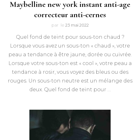
Maybelline new york instant anti-age
correcteur anti-cernes
par
le
23 mai 2022
Quel fond de teint pour sous-ton chaud ?
Lorsque vous avez un sous-ton « chaud », votre
peau a tendance à être jaune, dorée ou cuivrée.
Lorsque votre sous-ton est « cool », votre peau a
tendance à rosir, vous voyez des bleus ou des
rouges. Un sous-ton neutre est un mélange des
deux. Quel fond de teint pour …