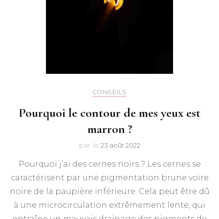
CONSEILS
Pourquoi le contour de mes yeux est
marron ?
par
le
23 août 2022
Pourquoi j’ai des cernes noirs ? Les cernes se
caractérisent par une pigmentation brune voire
noire de la paupière inférieure. Cela peut être dû
à une microcirculation extrêmement lente, qui
entraîne un mauvais drainage des pigments de