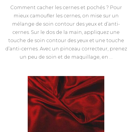
Comment cacher les cernes et pochés ? Pour
mieux camoufler les cernes, on mise sur un
mélange de soin contour des yeux et d’anti-
cernes. Sur le dos de la main, appliquez une
touche de soin contour des yeux et une touche
d’anti-cernes. Avec un pinceau correcteur, prenez
un peu de soin et de maquillage, en …