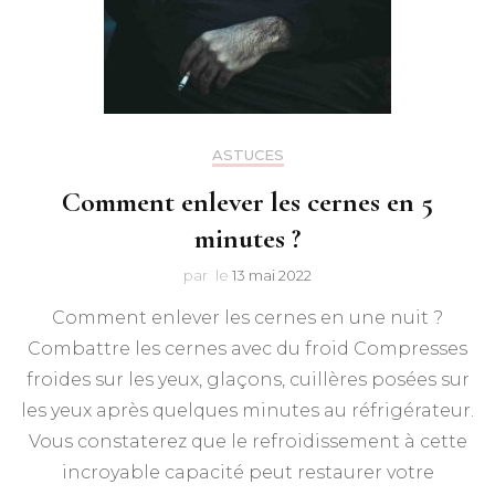
ASTUCES
Comment enlever les cernes en 5
minutes ?
par
le
13 mai 2022
Comment enlever les cernes en une nuit ?
Combattre les cernes avec du froid Compresses
froides sur les yeux, glaçons, cuillères posées sur
les yeux après quelques minutes au réfrigérateur.
Vous constaterez que le refroidissement à cette
incroyable capacité peut restaurer votre