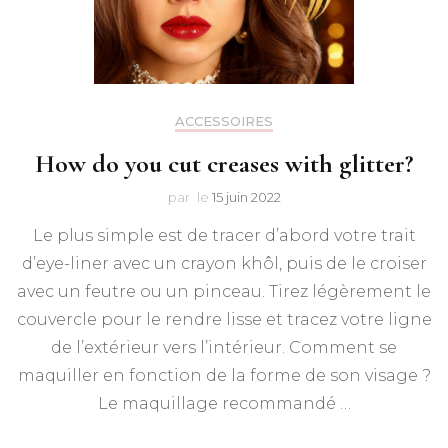
ACCESSOIRES
How do you cut creases with glitter?
par
le
15 juin 2022
Le plus simple est de tracer d’abord votre trait
d’eye-liner avec un crayon khôl, puis de le croiser
avec un feutre ou un pinceau. Tirez légèrement le
couvercle pour le rendre lisse et tracez votre ligne
de l’extérieur vers l’intérieur. Comment se
maquiller en fonction de la forme de son visage ?
Le maquillage recommandé …