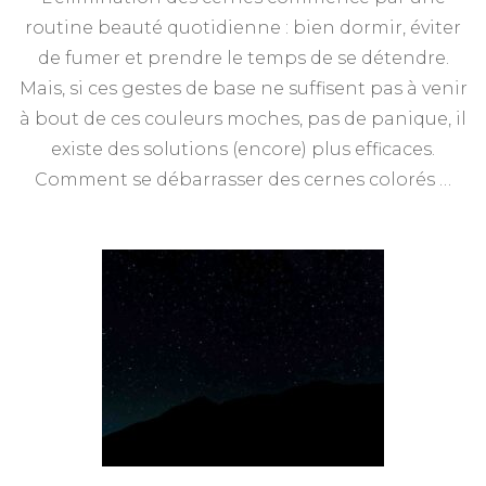
routine beauté quotidienne : bien dormir, éviter
de fumer et prendre le temps de se détendre.
Mais, si ces gestes de base ne suffisent pas à venir
à bout de ces couleurs moches, pas de panique, il
existe des solutions (encore) plus efficaces.
Comment se débarrasser des cernes colorés …