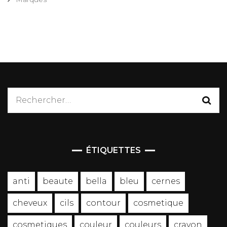
Rechercher :
ÉTIQUETTES
anti
beaute
bella
bleu
cernes
cheveux
cils
contour
cosmetique
cosmetiques
couleur
couleurs
crayon