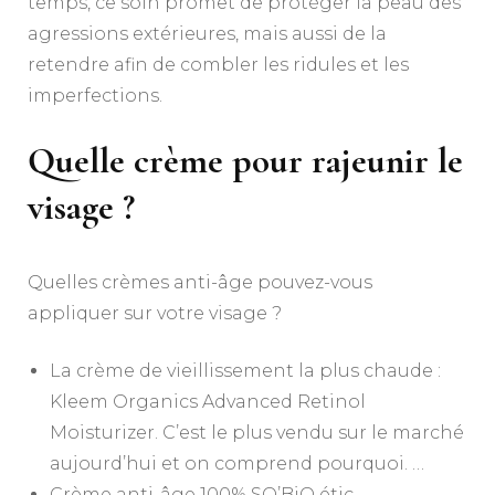
temps, ce soin promet de protéger la peau des
agressions extérieures, mais aussi de la
retendre afin de combler les ridules et les
imperfections.
Quelle crème pour rajeunir le
visage ?
Quelles crèmes anti-âge pouvez-vous
appliquer sur votre visage ?
La crème de vieillissement la plus chaude :
Kleem Organics Advanced Retinol
Moisturizer. C’est le plus vendu sur le marché
aujourd’hui et on comprend pourquoi. …
Crème anti-âge 100% SO’BiO étic. …