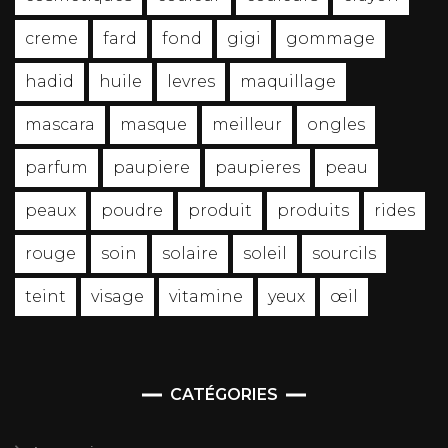
creme
fard
fond
gigi
gommage
hadid
huile
levres
maquillage
mascara
masque
meilleur
ongles
parfum
paupiere
paupieres
peau
peaux
poudre
produit
produits
rides
rouge
soin
solaire
soleil
sourcils
teint
visage
vitamine
yeux
œil
CATÉGORIES