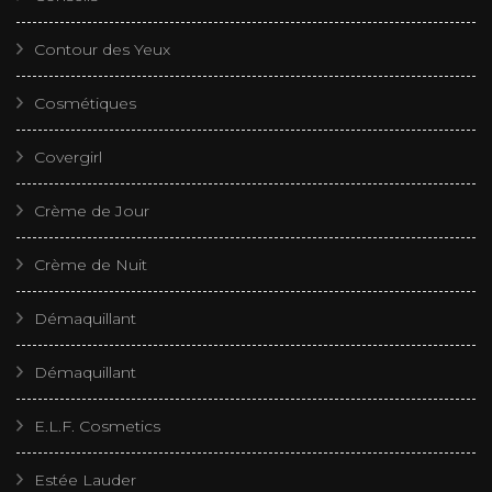
Contour des Yeux
Cosmétiques
Covergirl
Crème de Jour
Crème de Nuit
Démaquillant
Démaquillant
E.L.F. Cosmetics
Estée Lauder