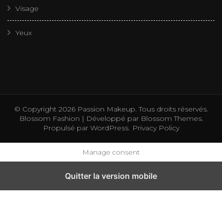
Visage
Yeux
© Copyright 2026
Passion Makeup
. Tous droits réservés.
Blossom Fashion | Développé par
Blossom Themes
.
Propulsé par
WordPress
.
Privacy Policy
Manage consent
Quitter la version mobile