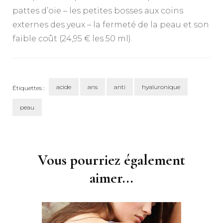
pattes d’oie – les petites bosses aux coins
externes des yeux – la fermeté de la peau et son
faible coût (24,95 € les 50 ml).
acide
ans
anti
hyaluronique
Étiquettes :
peau
Navigation
d'article
Vous pourriez également
aimer...