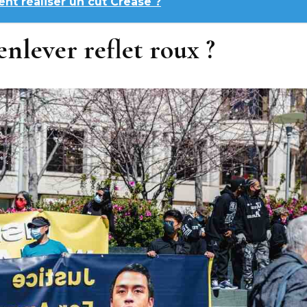
t réaliser un cut Crease ?
nlever reflet roux ?