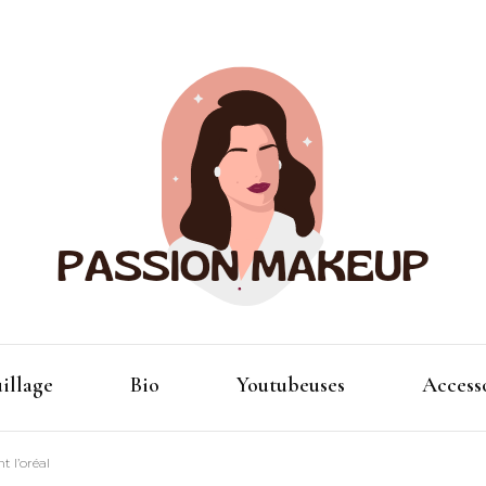
Maquillage et accessoires
Passion
illage
Bio
Youtubeuses
Access
 l’oréal