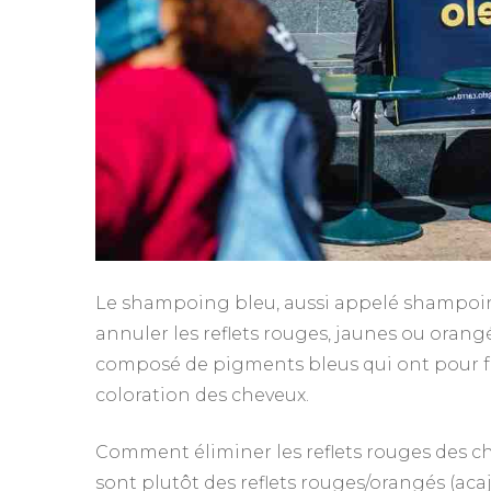
Le shampoing bleu, aussi appelé shampoin
annuler les reflets rouges, jaunes ou orang
composé de pigments bleus qui ont pour fo
coloration des cheveux.
Comment éliminer les reflets rouges des c
sont plutôt des reflets rouges/orangés (acaj