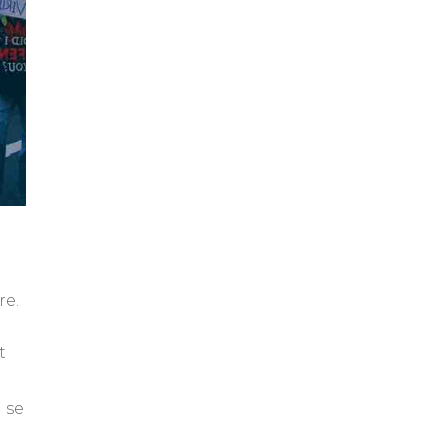
re.
t
 se