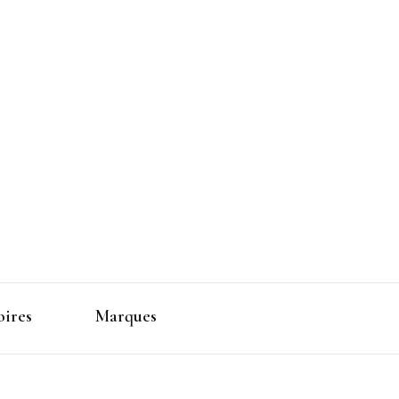
 Makeup
oires
Marques