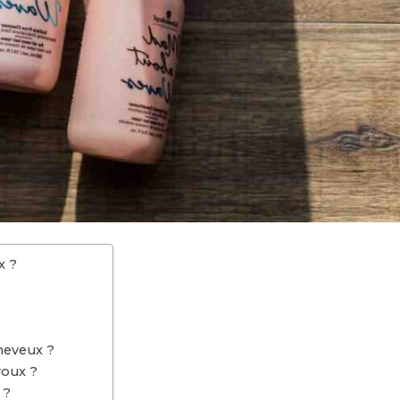
x ?
heveux ?
roux ?
 ?