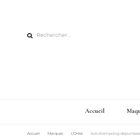
Rechercher :
Accueil
Maqu
Accueil
Marques
L’Oréal
Avis shampoing dejaunissant