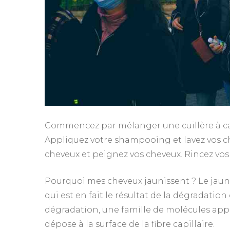
Commencez par mélanger une cuillère à caf
Appliquez votre shampooing et lavez vos c
cheveux et peignez vos cheveux. Rincez vos
Pourquoi mes cheveux jaunissent ? Le jau
qui est en fait le résultat de la dégradatio
dégradation, une famille de molécules appe
dépose à la surface de la fibre capillaire.