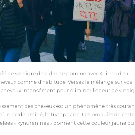
é de vinaigre de cidre de pomme avec 4 litres d’eau.
heveux comme d’habitude. Versez le mélange sur vos
 cheveux intensément pour éliminer l’odeur de vinaig
nissement des cheveux est un phénomène très couran
n d’un acide aminé, le trytophane. Les produits de cette
lées « kynurénines » donnent cette couleur jaune qui