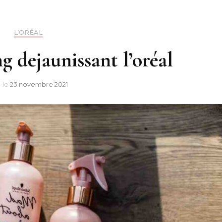
L’ORÉAL
 dejaunissant l’oréal
r
le
23 novembre 2021