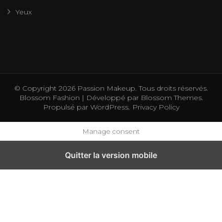
Yeux
© Copyright 2026
Passion Makeup
. Tous droits réservés.
Blossom Fashion | Développé par
Blossom Themes
.
Propulsé par
WordPress
.
Privacy Policy
Manage consent
Quitter la version mobile