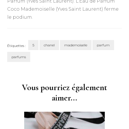
Parfum (Yves Saint Laurent). L’Eau de Parfum
Coco Mademoiselle (Yves Saint Laurent) ferme
le podium.
5
chanel
mademoiselle
parfum
Étiquettes :
parfums
Navigation
d'article
Vous pourriez également
aimer...