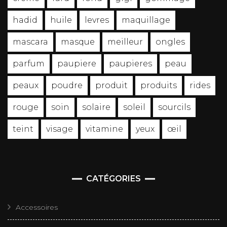
hadid
huile
levres
maquillage
mascara
masque
meilleur
ongles
parfum
paupiere
paupieres
peau
peaux
poudre
produit
produits
rides
rouge
soin
solaire
soleil
sourcils
teint
visage
vitamine
yeux
œil
CATÉGORIES
Accessoires