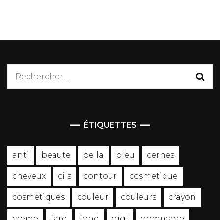
Rechercher :
ÉTIQUETTES
anti
beaute
bella
bleu
cernes
cheveux
cils
contour
cosmetique
cosmetiques
couleur
couleurs
crayon
creme
fard
fond
gigi
gommage