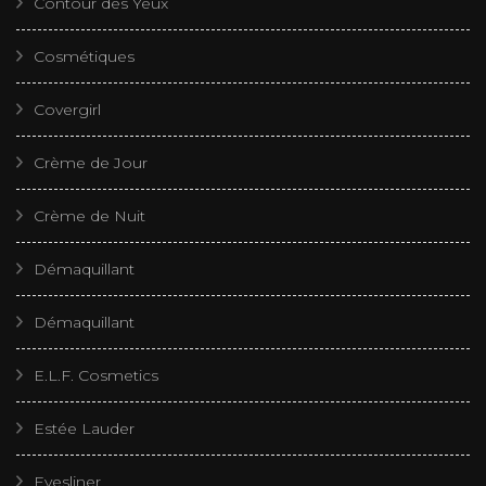
Contour des Yeux
Cosmétiques
Covergirl
Crème de Jour
Crème de Nuit
Démaquillant
Démaquillant
E.L.F. Cosmetics
Estée Lauder
Eyesliner