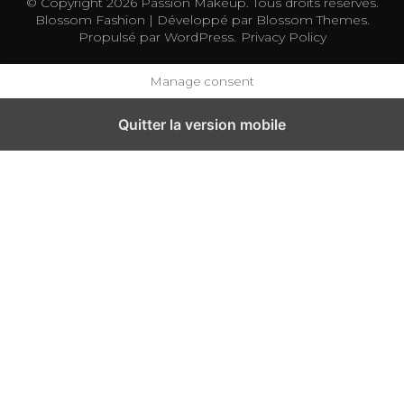
© Copyright 2026
Passion Makeup
. Tous droits réservés.
Blossom Fashion | Développé par
Blossom Themes
.
Propulsé par
WordPress
.
Privacy Policy
Manage consent
Quitter la version mobile