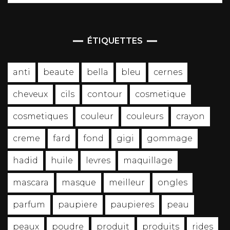
ÉTIQUETTES
anti
beaute
bella
bleu
cernes
cheveux
cils
contour
cosmetique
cosmetiques
couleur
couleurs
crayon
creme
fard
fond
gigi
gommage
hadid
huile
levres
maquillage
mascara
masque
meilleur
ongles
parfum
paupiere
paupieres
peau
peaux
poudre
produit
produits
rides