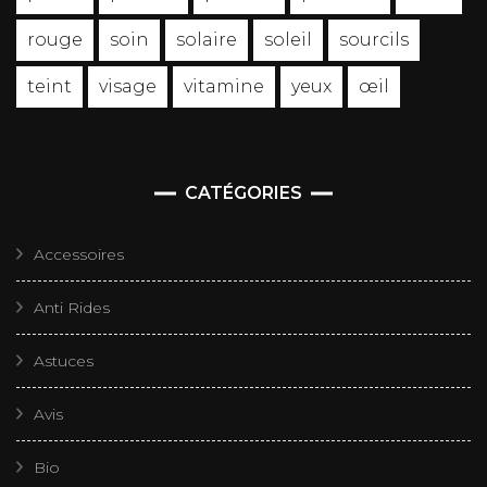
rouge
soin
solaire
soleil
sourcils
teint
visage
vitamine
yeux
œil
CATÉGORIES
Accessoires
Anti Rides
Astuces
Avis
Bio