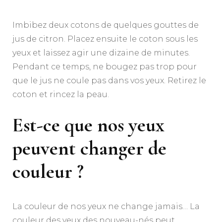
Imbibez deux cotons de quelques gouttes de
jus de citron. Placez ensuite le coton sous les
yeux et laissez agir une dizaine de minutes.
Pendant ce temps, ne bougez pas trop pour
que le jus ne coule pas dans vos yeux. Retirez le
coton et rincez la peau.
Est-ce que nos yeux
peuvent changer de
couleur ?
La couleur de nos yeux ne change jamais… La
couleur des yeux des nouveau-nés peut