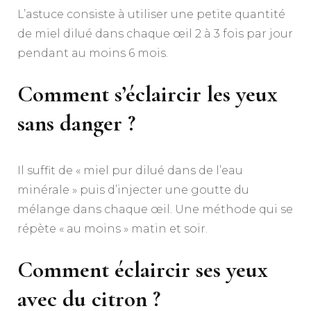
L’astuce consiste à utiliser une petite quantité
de miel dilué dans chaque œil 2 à 3 fois par jour
pendant au moins 6 mois.
Comment s’éclaircir les yeux
sans danger ?
Il suffit de « miel pur dilué dans de l’eau
minérale » puis d’injecter une goutte du
mélange dans chaque œil. Une méthode qui se
répète « au moins » matin et soir.
Comment éclaircir ses yeux
avec du citron ?