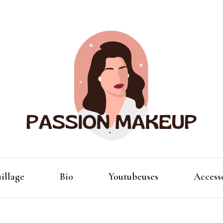
Maquillage et accessoires
Passion
illage
Bio
Youtubeuses
Access