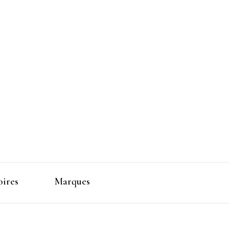
 Makeup
oires
Marques