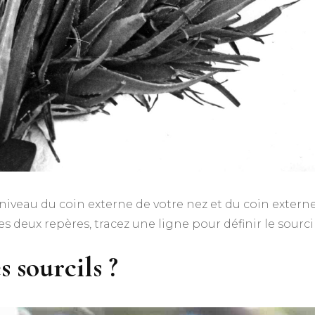
 niveau du coin externe de votre nez et du coin extern
es deux repères, tracez une ligne pour définir le sourcil
 sourcils ?