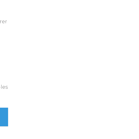
rer
-les