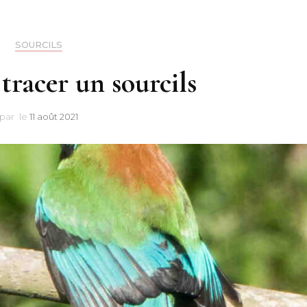
SOURCILS
racer un sourcils
par
le
11 août 2021