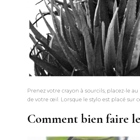
Prenez votre crayon à sourcils, placez-le au
de votre œil. Lorsque le stylo est placé sur c
Comment bien faire les