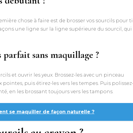
s débutant ?
emière chose à faire est de brosser vos sourcils pour ti
raçons une ligne sur la ligne supérieure du sourcil, qui
parfait sans maquillage ?
rcils et ouvrir les yeux. Brossez-les avec un pinceau
x pointes, puis étirez-les vers les tempes. Puis polissez
té, en les brossant toujours vers les tampons.
t se maquiller de façon naturelle ?
urcils au crayon ?