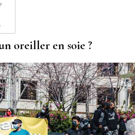
?
?
n oreiller en soie ?