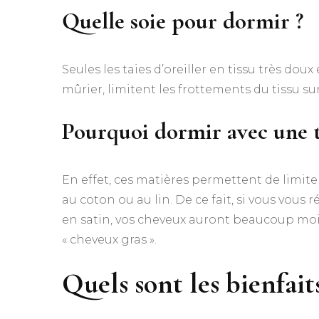
Quelle soie pour dormir ?
Seules les taies d’oreiller en tissu très do
mûrier, limitent les frottements du tissu su
Pourquoi dormir avec une tai
En effet, ces matières permettent de limit
au coton ou au lin. De ce fait, si vous vous r
en satin, vos cheveux auront beaucoup moin
« cheveux gras ».
Quels sont les bienfaits