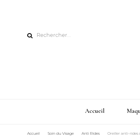
Rechercher :
Accueil
Maqu
Accueil
Soin du Visage
Anti Rides
Oreiller anti-rides 