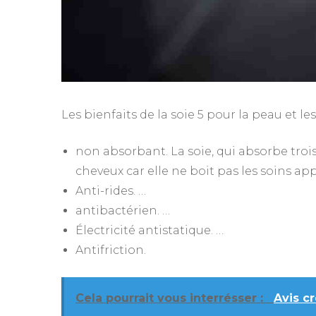
Les bienfaits de la soie 5 pour la peau et le
non absorbant. La soie, qui absorbe trois
cheveux car elle ne boit pas les soins app
Anti-rides. …
antibactérien. …
Électricité antistatique. …
Antifriction.
Cela pourrait vous interrésser :
Avis cr