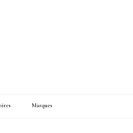
 Makeup
oires
Marques