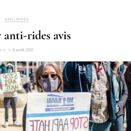
ANTI RIDES
 anti-rides avis
par
le
6 août 2021