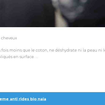
s cheveux
 fois moins que le coton, ne déshydrate ni la peau ni l
liqués en surface. …
eme anti rides bio naia