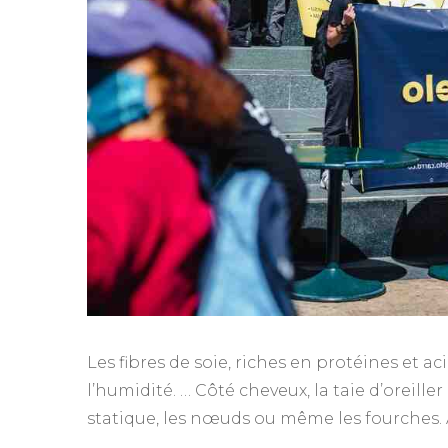
Les fibres de soie, riches en protéines et a
l’humidité. … Côté cheveux, la taie d’oreiller
statique, les nœuds ou même les fourches. 