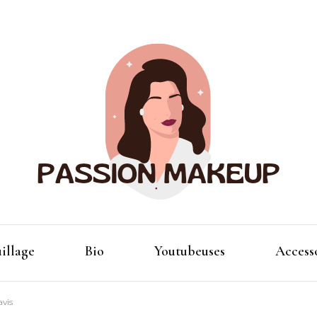
Maquillage et accessoires
Passion
illage
Bio
Youtubeuses
Access
avis