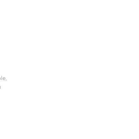
le,
u