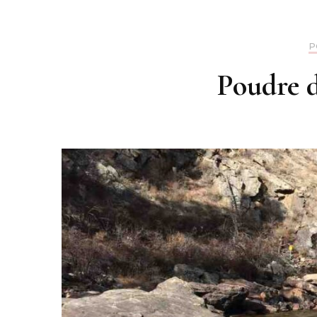
P
Poudre d