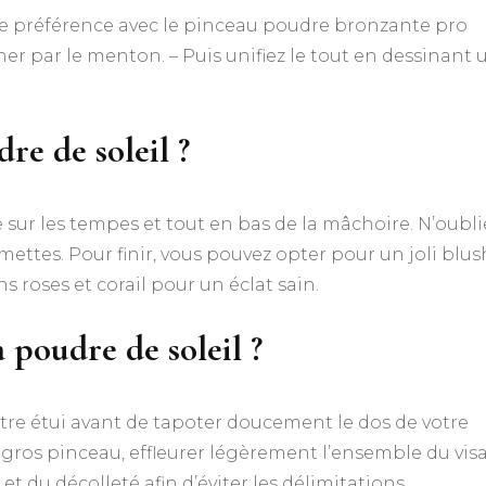
(de préférence avec le pinceau poudre bronzante pro
er par le menton. – Puis unifiez le tout en dessinant 
e de soleil ?
re sur les tempes et tout en bas de la mâchoire. N’oubli
ettes. Pour finir, vous pouvez opter pour un joli blus
s roses et corail pour un éclat sain.
poudre de soleil ?
re étui avant de tapoter doucement le dos de votre
e gros pinceau, effleurer légèrement l’ensemble du vis
t du décolleté afin d’éviter les délimitations.