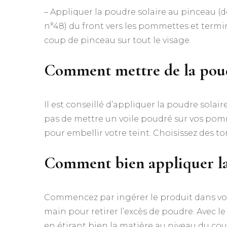
– Appliquer la poudre solaire au pinceau 
n°48) du front vers les pommettes et termin
coup de pinceau sur tout le visage.
Comment mettre de la poudr
Il est conseillé d’appliquer la poudre solai
pas de mettre un voile poudré sur vos pomm
pour embellir votre teint. Choisissez des ton
Comment bien appliquer la 
Commencez par ingérer le produit dans vot
main pour retirer l’excès de poudre. Avec l
en étirant bien la matière au niveau du cou e