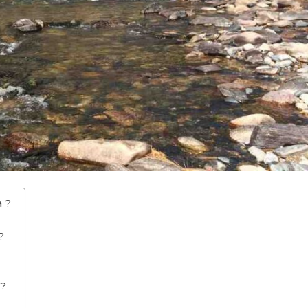
 ?
?
 ?