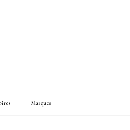
 Makeup
oires
Marques