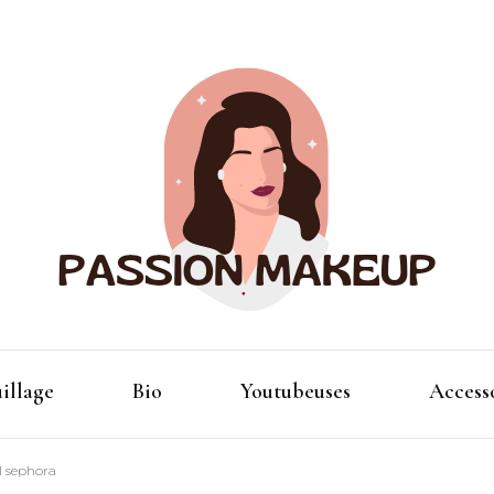
Maquillage et accessoires
Passion
illage
Bio
Youtubeuses
Access
l sephora