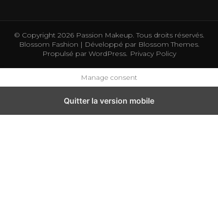
© Copyright 2026
Passion Makeup
. Tous droits réservés.
Blossom Fashion | Développé par
Blossom Themes
.
Propulsé par
WordPress
.
Privacy Policy
Manage consent
Quitter la version mobile