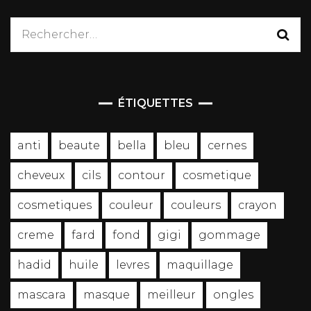
Rechercher :
ÉTIQUETTES
anti
beaute
bella
bleu
cernes
cheveux
cils
contour
cosmetique
cosmetiques
couleur
couleurs
crayon
creme
fard
fond
gigi
gommage
hadid
huile
levres
maquillage
mascara
masque
meilleur
ongles