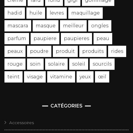
creme
fard
fond
gigi
gommage
hadid
huile
levres
maquillage
mascara
masque
meilleur
ongles
parfum
paupiere
paupieres
peau
peaux
poudre
produit
produits
rides
rouge
soin
solaire
soleil
sourcils
teint
visage
vitamine
yeux
œil
CATÉGORIES
Accessoires