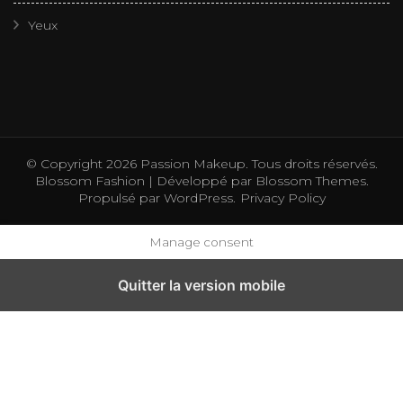
Yeux
© Copyright 2026
Passion Makeup
. Tous droits réservés.
Blossom Fashion | Développé par
Blossom Themes
.
Propulsé par
WordPress
.
Privacy Policy
Manage consent
Quitter la version mobile