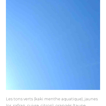
Les tons verts (kaki menthe aquatique), jaunes
(or, safran, cuivre, citron), orangés (taupe,