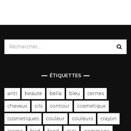
Rechercher :
ÉTIQUETTES
anti
beaute
bella
bleu
cernes
cheveux
cils
contour
cosmetique
cosmetiques
couleur
couleurs
crayon