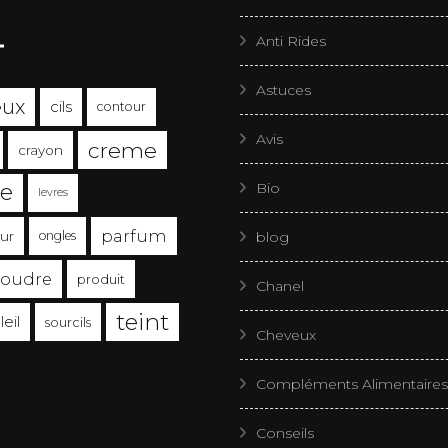
Anti Rides
Astuces
eux
cils
contour
Avis
creme
crayon
le
Bio
levres
parfum
eur
ongles
blog
oudre
produit
Chanel
teint
leil
sourcils
Cheveux
Compléments Alimentaires
Conseils