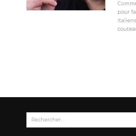
Commen
pour fa
Italien
coutea
Rechercher :