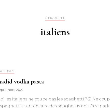
ÉTIQUETTE
italiens
NCEUSES
hadid vodka pasta
septembre 2022
i les Italiens ne coupe pas les spaghetti ? 2) Ne cou
 spaghettis L’art de faire des spaghettis doit être parfa