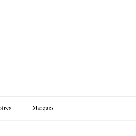
 Makeup
oires
Marques