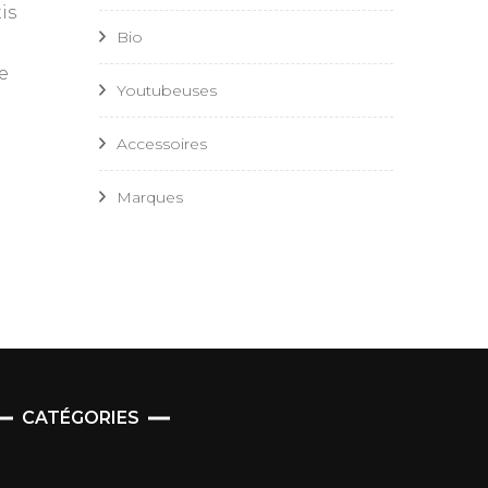
is
Bio
le
Youtubeuses
Accessoires
Marques
CATÉGORIES