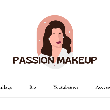
Maquillage et accessoires
Passion
illage
Bio
Youtubeuses
Access