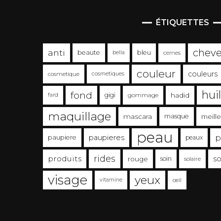
ÉTIQUETTES
chev
anti
beaute
bleu
bella
cernes
couleur
couleurs
cosmetique
cosmetiques
hui
fond
gigi
gommage
hadid
fard
maquillage
mascara
masque
meill
peau
p
paupieres
paupiere
peaux
rides
produits
so
rouge
soin
solaire
visage
yeux
vitamine
œil