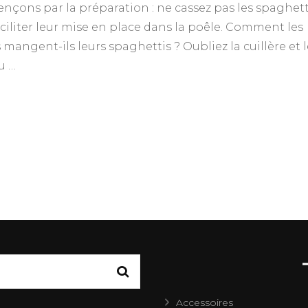
çons par la préparation : ne cassez pas les spaghett
ciliter leur mise en place dans la poêle. Comment les
s mangent-ils leurs spaghettis ? Oubliez la cuillère et 
u …
Accessoires