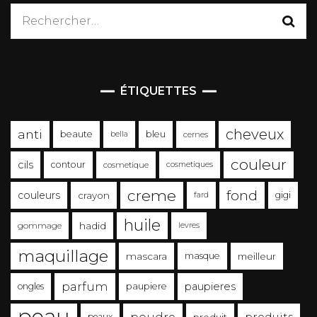
Rechercher :
ÉTIQUETTES
cheveux
anti
beaute
bleu
bella
cernes
couleur
cils
contour
cosmetique
cosmetiques
creme
fond
couleurs
crayon
gigi
fard
huile
gommage
hadid
levres
maquillage
mascara
masque
meilleur
parfum
paupieres
ongles
paupiere
peau
produits
peaux