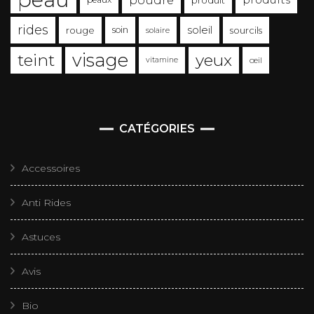
poudre
produit
rides
soleil
rouge
soin
sourcils
solaire
visage
teint
yeux
vitamine
œil
CATÉGORIES
Accessoires
Anti Rides
Astuces
Avis
Bio