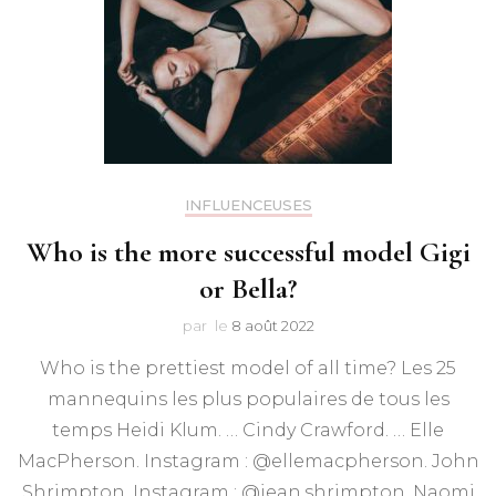
INFLUENCEUSES
Who is the more successful model Gigi
or Bella?
par
le
8 août 2022
Who is the prettiest model of all time? Les 25
mannequins les plus populaires de tous les
temps Heidi Klum. … Cindy Crawford. … Elle
MacPherson. Instagram : @ellemacpherson. John
Shrimpton. Instagram : @jean.shrimpton. Naomi