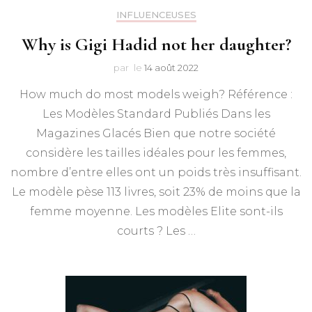
INFLUENCEUSES
Why is Gigi Hadid not her daughter?
par
le
14 août 2022
How much do most models weigh? Référence :
Les Modèles Standard Publiés Dans les
Magazines Glacés Bien que notre société
considère les tailles idéales pour les femmes,
nombre d’entre elles ont un poids très insuffisant.
Le modèle pèse 113 livres, soit 23% de moins que la
femme moyenne. Les modèles Elite sont-ils
courts ? Les …