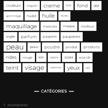
creme
fond
couleurs
crayon
gigi
fard
huile
gommage
hadid
levres
maquillage
mascara
masque
meilleur
parfum
paupieres
ongles
paupiere
peau
poudre
produits
peaux
produit
rides
soleil
rouge
soin
sourcils
solaire
visage
teint
yeux
vitamine
œil
CATÉGORIES
Accessoires