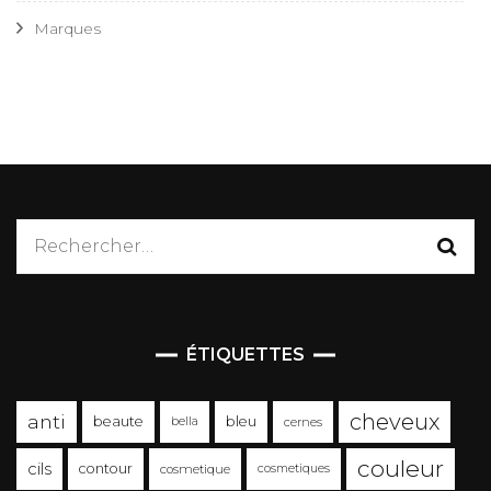
Marques
Rechercher :
ÉTIQUETTES
cheveux
anti
beaute
bleu
bella
cernes
couleur
cils
contour
cosmetique
cosmetiques