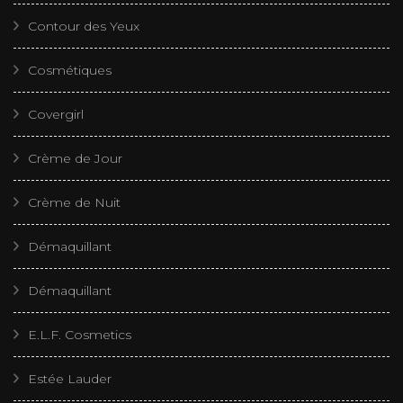
Contour des Yeux
Cosmétiques
Covergirl
Crème de Jour
Crème de Nuit
Démaquillant
Démaquillant
E.L.F. Cosmetics
Estée Lauder