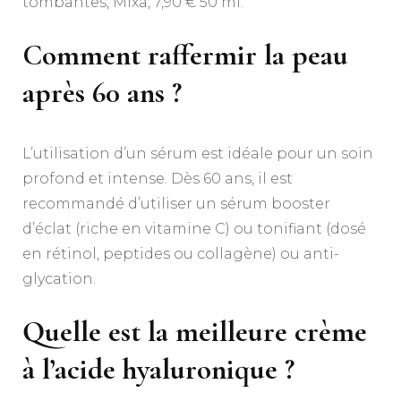
tombantes, Mixa, 7,90 € 50 ml.
Comment raffermir la peau
après 60 ans ?
L’utilisation d’un sérum est idéale pour un soin
profond et intense. Dès 60 ans, il est
recommandé d’utiliser un sérum booster
d’éclat (riche en vitamine C) ou tonifiant (dosé
en rétinol, peptides ou collagène) ou anti-
glycation.
Quelle est la meilleure crème
à l’acide hyaluronique ?