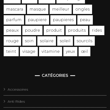
mascara
masque
meilleur
ongles
parfum
paupiere
paupieres
peau
peaux
poudre
produit
produits
rides
rouge
soin
solaire
soleil
sourcils
teint
visage
vitamine
yeux
œil
CATÉGORIES
Accessoires
Anti Rides