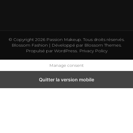
© Copyright 2026
Passion Makeup
. Tous droits réservés.
Blossom Fashion | Développé par
Blossom Themes
.
Propulsé par
WordPress
.
Privacy Policy
Manage consent
Quitter la version mobile