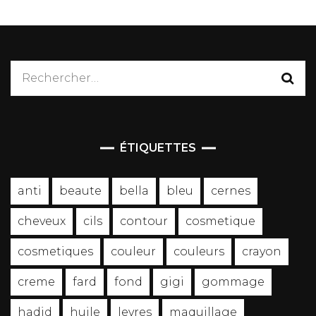
Rechercher :
ÉTIQUETTES
anti
beaute
bella
bleu
cernes
cheveux
cils
contour
cosmetique
cosmetiques
couleur
couleurs
crayon
creme
fard
fond
gigi
gommage
hadid
huile
levres
maquillage