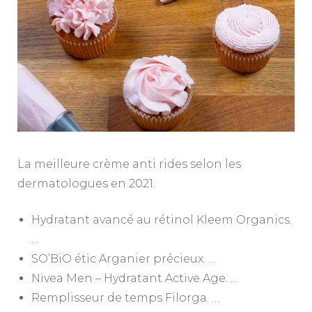
La meilleure crème anti rides selon les
dermatologues en 2021.
Hydratant avancé au rétinol Kleem Organics.
…
SO’BiO étic Arganier précieux. …
Nivea Men – Hydratant Active Age. …
Remplisseur de temps Filorga. …