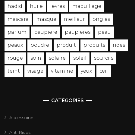
hadid
huile
levres
maquillage
mascara
masque
meilleur
ongles
parfum
paupiere
paupieres
peau
peaux
poudre
produit
produits
rides
rouge
soin
solaire
soleil
sourcils
teint
visage
vitamine
yeux
œil
CATÉGORIES
Accessoires
Anti Rides