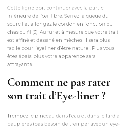
Cette ligne doit continuer avec la partie
inférieure de l’œil libre. Serrez la queue du
sourcil et allongez le cordon en fonction du
chas du fil (3). Au fur et à mesure que votre trait
est affiné et dessiné en mèches, il sera plus
facile pour l’eyeliner d’être naturel. Plus vous
êtes épais, plus votre apparence sera
attrayante.
Comment ne pas rater
son trait d’Eye-liner ?
Trempez le pinceau dans l’eau et dans le fard à
paupières (pas besoin de tremper avec un eye-