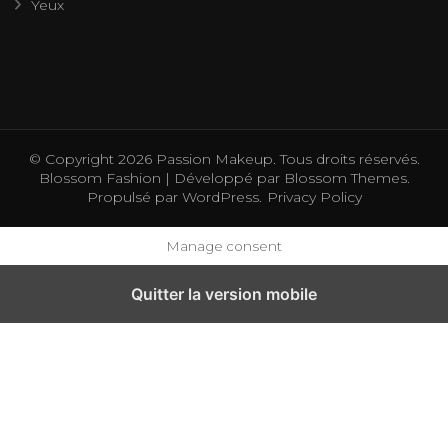
Yeux
© Copyright 2026
Passion Makeup
. Tous droits réservés.
Blossom Fashion | Développé par
Blossom Themes
.
Propulsé par
WordPress
.
Privacy Policy
Manage consent
Quitter la version mobile