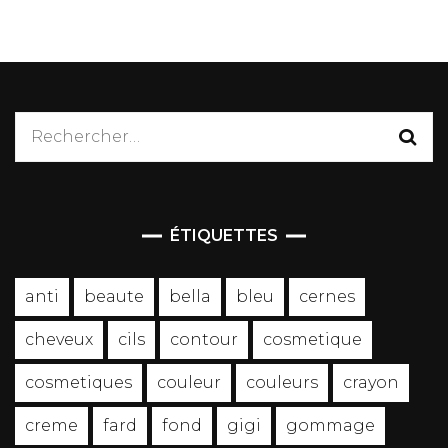
Rechercher :
ÉTIQUETTES
anti
beaute
bella
bleu
cernes
cheveux
cils
contour
cosmetique
cosmetiques
couleur
couleurs
crayon
creme
fard
fond
gigi
gommage