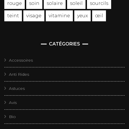
rouge
soin
solaire
soleil
sourcils
teint
visage
vitamine
yeux
œil
CATÉGORIES
Accessoires
Anti Rides
Astuces
Avis
Bio