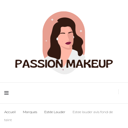
Maquillage et accessoires
Passion
Accueil
Marques
Estée Lauder
Estee lauder avis fond de
teint