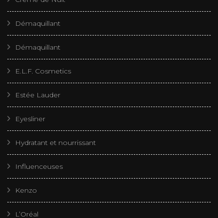
Démaquillant
Démaquillant
E.L.F. Cosmetics
Estée Lauder
Eyesliner
Hydratant et nourrissant
Influenceuses
Kenzo
L’Oréal