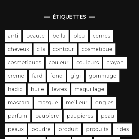
ÉTIQUETTES
anti
beaute
bella
bleu
cernes
cheveux
cils
contour
cosmetique
cosmetiques
couleur
couleurs
crayon
creme
fard
fond
gigi
gommage
hadid
huile
levres
maquillage
mascara
masque
meilleur
ongles
parfum
paupiere
paupieres
peau
peaux
poudre
produit
produits
rides