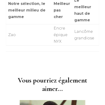
Le
Notre sélection, le
Meilleur
meilleur
meilleur milieu de
pas
haut de
gamme
cher
gamme
Encre
Lancôme
Zao
épique
grandiose
NYX
Navigation
d'article
Vous pourriez également
aimer...