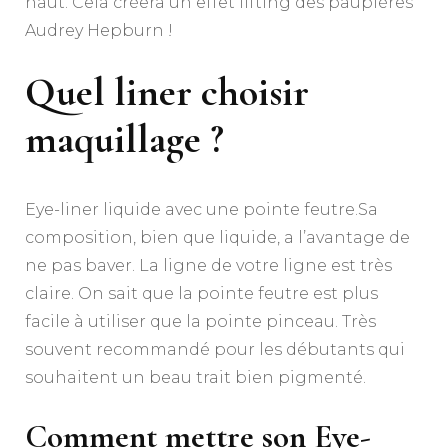
haut. Cela créera un effet lifting des paupières
Audrey Hepburn !
Quel liner choisir
maquillage ?
Eye-liner liquide avec une pointe feutre.Sa
composition, bien que liquide, a l’avantage de
ne pas baver. La ligne de votre ligne est très
claire. On sait que la pointe feutre est plus
facile à utiliser que la pointe pinceau. Très
souvent recommandé pour les débutants qui
souhaitent un beau trait bien pigmenté.
Comment mettre son Eye-