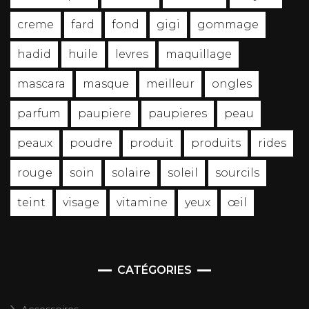
creme
fard
fond
gigi
gommage
hadid
huile
levres
maquillage
mascara
masque
meilleur
ongles
parfum
paupiere
paupieres
peau
peaux
poudre
produit
produits
rides
rouge
soin
solaire
soleil
sourcils
teint
visage
vitamine
yeux
œil
CATÉGORIES