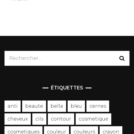
Rechercher :
ÉTIQUETTES
anti
beaute
bella
bleu
cernes
cheveux
cils
contour
cosmetique
cosmetiques
couleur
couleurs
crayon