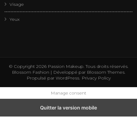
Visage
Yeux
© Copyright 2026
Passion Makeup
. Tous droits réservés.
Blossom Fashion | Développé par
Blossom Themes
.
Propulsé par
WordPress
.
Privacy Policy
Manage consent
Quitter la version mobile