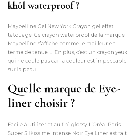
khôl waterproof ?
Maybelline Gel New York Crayon gel effet
tatouage. Ce crayon waterproof de la marque
Maybelline s’affiche comme le meilleur en
terme de tenue. … En plus, c’est un crayon yeux
qui ne coule pas car la couleur est impeccable
sur la peau.
Quelle marque de Eye-
liner choisir ?
Facile à utiliser et au fini glossy, L’Oréal Paris
Super Silkissime Intense Noir Eye Liner est fait