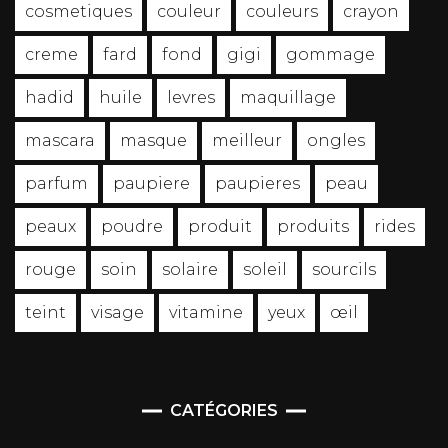
cosmetiques
couleur
couleurs
crayon
creme
fard
fond
gigi
gommage
hadid
huile
levres
maquillage
mascara
masque
meilleur
ongles
parfum
paupiere
paupieres
peau
peaux
poudre
produit
produits
rides
rouge
soin
solaire
soleil
sourcils
teint
visage
vitamine
yeux
œil
CATÉGORIES