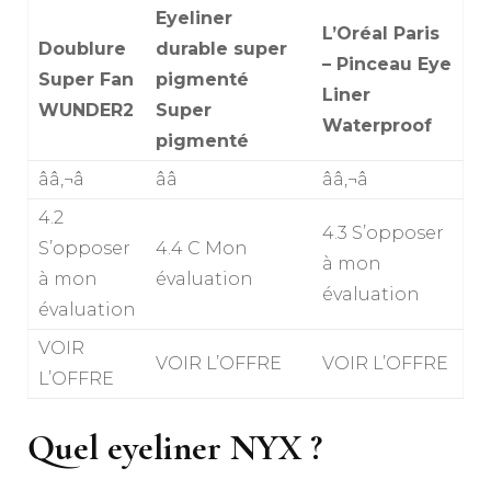
Eyeliner
L’Oréal Paris
Doublure
durable super
– Pinceau Eye
Super Fan
pigmenté
Liner
WUNDER2
Super
Waterproof
pigmenté
ââ‚¬â
ââ
ââ‚¬â
4.2
4.3 S’opposer
S’opposer
4.4 C Mon
à mon
à mon
évaluation
évaluation
évaluation
VOIR
VOIR L’OFFRE
VOIR L’OFFRE
L’OFFRE
Quel eyeliner NYX ?