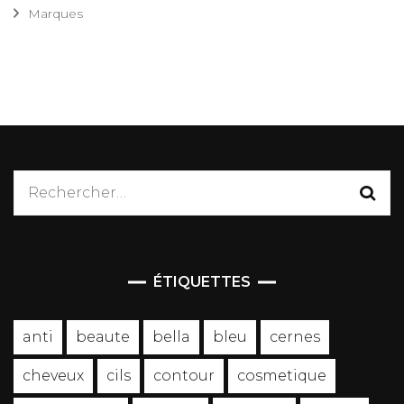
Marques
Rechercher :
ÉTIQUETTES
anti
beaute
bella
bleu
cernes
cheveux
cils
contour
cosmetique