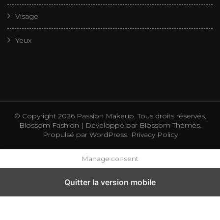
Visage
Yeux
© Copyright 2026
Passion Makeup
. Tous droits réservés.
Blossom Fashion | Développé par
Blossom Themes
.
Propulsé par
WordPress
.
Privacy Policy
Manage consent
Quitter la version mobile